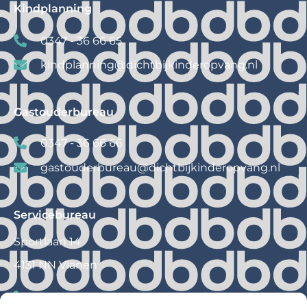
Kindplanning
0347 - 36 66 65
kindplanning@
dichtbijkinderopvang.nl
Gastouderbureau
0347 - 36 66 66
gastouderbureau@
dichtbijkinderopvang.nl
Servicebureau
Sportlaan 14
4131 NN Vianen
0347 – 36 66 60