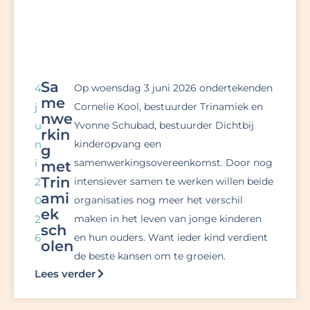
Sa
4
Op woensdag 3 juni 2026 ondertekenden
me
j
Cornelie Kool, bestuurder Trinamiek en
nwe
u
Yvonne Schubad, bestuurder Dichtbij
rkin
n
kinderopvang een
g
i
samenwerkingsovereenkomst. Door nog
met
Trin
2
intensiever samen te werken willen beide
ami
0
organisaties nog meer het verschil
ek
2
maken in het leven van jonge kinderen
sch
6
en hun ouders. Want ieder kind verdient
olen
de beste kansen om te groeien.
Lees verder