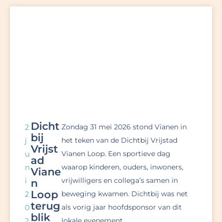
Dicht
2
Zondag 31 mei 2026 stond Vianen in
bij
j
het teken van de Dichtbij Vrijstad
Vrijst
u
Vianen Loop. Een sportieve dag
ad
n
waarop kinderen, ouders, inwoners,
Viane
i
vrijwilligers en collega’s samen in
n
Loop
2
beweging kwamen. Dichtbij was net
terug
0
als vorig jaar hoofdsponsor van dit
blik
2
lokale evenement.