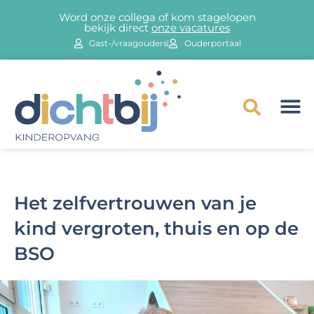
Word onze collega of kom stagelopen
bekijk direct
onze vacatures
Gast-/vraagouders
Ouderportaal
Het zelfvertrouwen van je
kind vergroten, thuis en op de
BSO