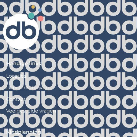
Handige links
Locaties
Direct inschrijven
Contact
Veelgestelde vragen
Kindplanning