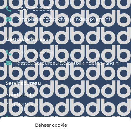
0347 - 36 66 65
kindplanning@
dichtbijkinderopvang.nl
Gastouderbureau
0347 - 36 66 66
gastouderbureau@
dichtbijkinderopvang.nl
Servicebureau
Sportlaan 14
4131 NN Vianen
0347 – 36 66 60
Beheer cookie
info@
dichtbijkinderopvang.nl