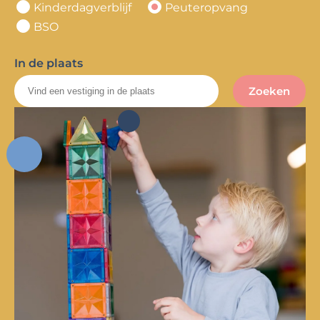
Kinderdagverblijf
Peuteropvang
BSO
In de plaats