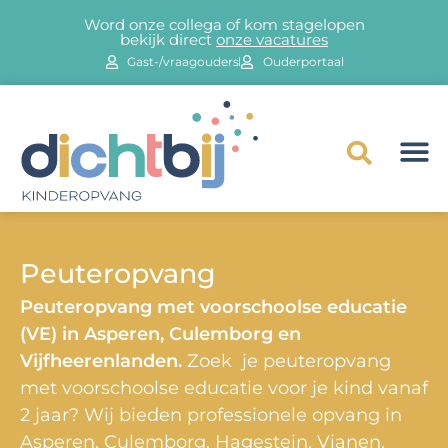
Word onze collega of kom stagelopen
bekijk direct
onze vacatures
Gast-/vraagouders
Ouderportaal
Peuteropvang
Peuteropvang met voorschoolse educatie
(VE) in Asperen, Culemborg en
Vijfheerenlanden.
Zoek je peuteropvang
met voorschoolse educatie voor je kind vanaf
2 jaar? Wij bieden professionele opvang in
Asperen, Culemborg, Hagestein, Vianen,