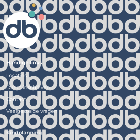
Handige links
Locaties
Direct inschrijven
Contact
Veelgestelde vragen
Kindplanning