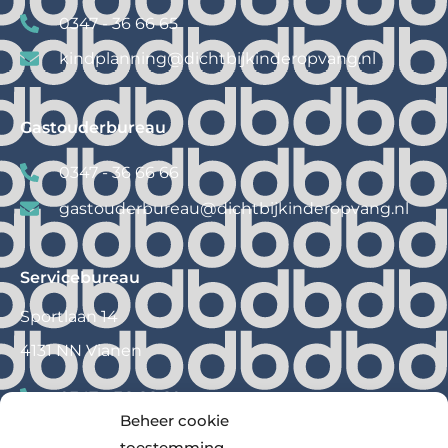
0347 - 36 66 65
kindplanning@
dichtbijkinderopvang.nl
Gastouderbureau
0347 - 36 66 66
gastouderbureau@
dichtbijkinderopvang.nl
Servicebureau
Sportlaan 14
4131 NN Vianen
0347 – 36 66 60
Beheer cookie
info@
dichtbijkinderopvang.nl
toestemming