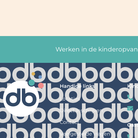
Werken in de kinderopvang
Handige links
Kin
Locaties
Direct inschrijven
Contact
Gas
Veelgestelde vragen