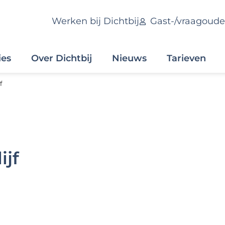
Werken bij Dichtbij
Gast-/vraagoude
ies
Over Dichtbij
Nieuws
Tarieven
f
ijf