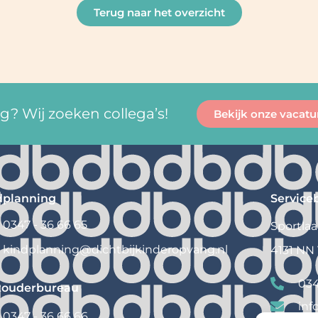
Terug naar het overzicht
? Wij zoeken collega’s!
Bekijk onze vacatu
dplanning
Service
0347 - 36 66 65
Sportlaa
kindplanning@
dichtbijkinderopvang.nl
4131 NN
034
touderbureau
inf
0347 - 36 66 66