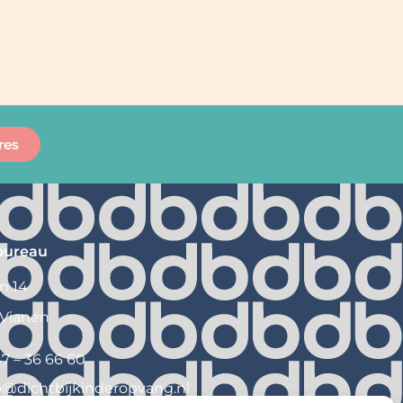
res
bureau
n 14
 Vianen
7 – 36 66 60
o@
dichtbijkinderopvang.nl