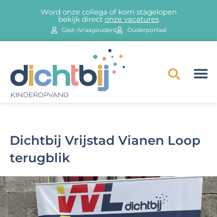
Word onze collega of kom stagelopen
bekijk direct
onze vacatures
Gast-/vraagouders
Ouderportaal
Dichtbij Vrijstad Vianen Loop
terugblik