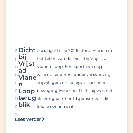
Dicht
2
Zondag 31 mei 2026 stond Vianen in
bij
j
het teken van de Dichtbij Vrijstad
Vrijst
u
Vianen Loop. Een sportieve dag
ad
n
waarop kinderen, ouders, inwoners,
Viane
i
vrijwilligers en collega’s samen in
n
Loop
2
beweging kwamen. Dichtbij was net
terug
0
als vorig jaar hoofdsponsor van dit
blik
2
lokale evenement.
6
Lees verder