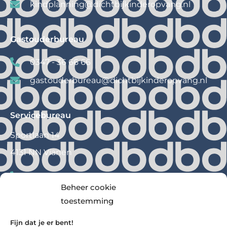
kindplanning@
dichtbijkinderopvang.nl
Gastouderbureau
0347 - 36 66 66
gastouderbureau@
dichtbijkinderopvang.nl
Servicebureau
Sportlaan 14
4131 NN Vianen
0347 – 36 66 60
Beheer cookie
info@
dichtbijkinderopvang.nl
toestemming
Fijn dat je er bent!