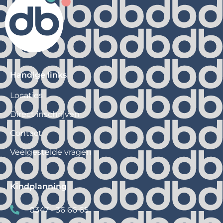
Handige links
Locaties
Direct inschrijven
Contact
Veelgestelde vragen
Kindplanning
0347 - 36 66 65