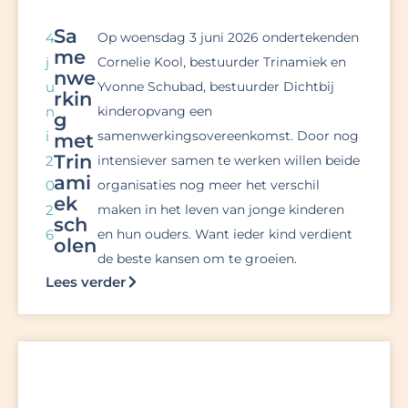
Sa
4
Op woensdag 3 juni 2026 ondertekenden
me
j
Cornelie Kool, bestuurder Trinamiek en
nwe
u
Yvonne Schubad, bestuurder Dichtbij
rkin
n
kinderopvang een
g
i
samenwerkingsovereenkomst. Door nog
met
Trin
2
intensiever samen te werken willen beide
ami
0
organisaties nog meer het verschil
ek
2
maken in het leven van jonge kinderen
sch
6
en hun ouders. Want ieder kind verdient
olen
de beste kansen om te groeien.
Lees verder