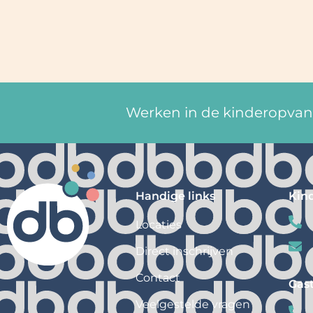
Werken in de kinderopvang
Handige links
Kin
Locaties
Direct inschrijven
Contact
Gas
Veelgestelde vragen