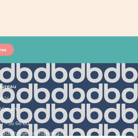
res
bureau
n 14
 Vianen
7 – 36 66 60
o@
dichtbijkinderopvang.nl