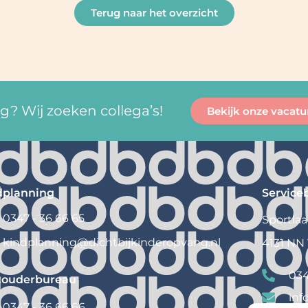
Terug naar het overzicht
? Wij zoeken collega’s!
Bekijk onze vacatu
dplanning
Service
0347 - 36 66 65
Sportlaa
kindplanning@
dichtbijkinderopvang.nl
4131 NN
034
touderbureau
inf
0347 - 36 66 66