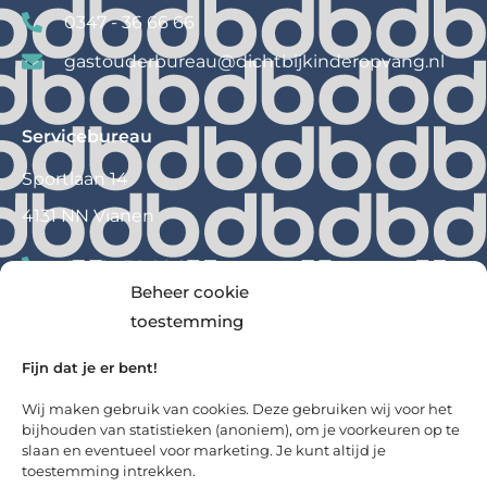
0347 - 36 66 66
gastouderbureau@
dichtbijkinderopvang.nl
Servicebureau
Sportlaan 14
4131 NN Vianen
0347 – 36 66 60
Beheer cookie
info@
dichtbijkinderopvang.nl
toestemming
Fijn dat je er bent!
Wij maken gebruik van cookies. Deze gebruiken wij voor het
bijhouden van statistieken (anoniem),
om
j
e voorkeuren op te
slaan en eventueel voor marketing. Je kunt altijd je
toestemming intrekken.