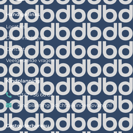
Handige links
Locaties
Direct inschrijven
Contact
Veelgestelde vragen
Kindplanning
0347 - 36 66 65
kindplanning@
dichtbijkinderopvang.nl
Gastouderbureau