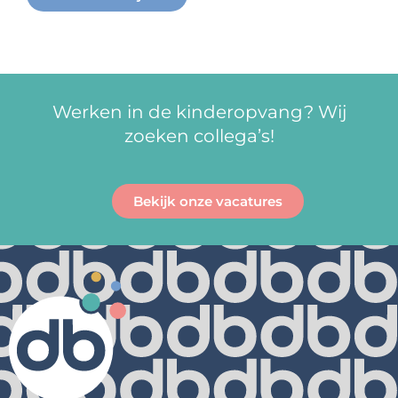
Werken in de kinderopvang? Wij
zoeken collega’s!
Bekijk onze vacatures