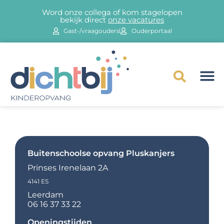
Word onze collega of kom stagelopen
bekijk direct
onze vacatures
Gast-/vraagouders
Ouderportaal
Buitenschoolse opvang Pluskanjers
Prinses Irenelaan 2A
4141 ES
Leerdam
06 16 37 33 22
Openingstijden