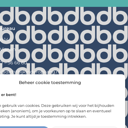
bureau
n 14
 Vianen
7 – 36 66 60
o@
dichtbijkinderopvang.nl
Beheer cookie toestemming
e er bent!
 gebruik van cookies. Deze gebruiken wij voor het bijhouden
tieken (anoniem),
om
j
e voorkeuren op te slaan en eventueel
ting. Je kunt altijd je toestemming intrekken.