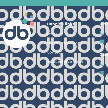
Handige links
Kin
Locaties
Direct inschrijven
Contact
Gas
Veelgestelde vragen