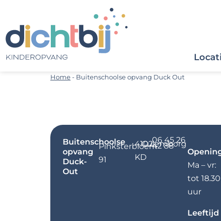
Locat
Home
-
Buitenschoolse opvang Duck Out
06 45 26
Buitenschoolse
4102
Culemborg
42 88
Pinksterbloem
opvang
Opening
KD
91
Duck-
Ma – vr:
Out
tot 18.30
uur
Leeftijd