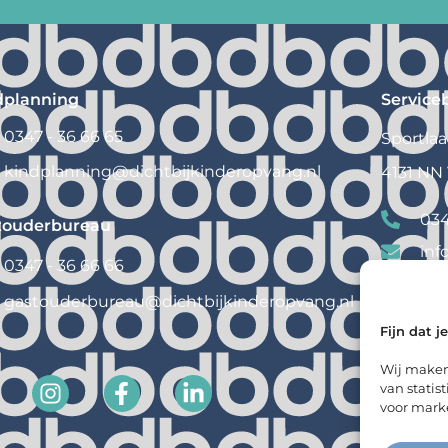
dplanning
Service
0347 - 36 66 65
Sportlaa
kindplanning@
dichtbijkinderopvang.nl
4131 NN
034
touderbureau
inf
0347 - 36 66 66
gastouderbureau@
dichtbijkinderopvang.nl
Fijn dat j
Wij maken
van statis
voor marke