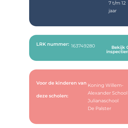
7 t/m 12
jaar
LRK nummer:
163749280
Bekijk
inspectie
Voor de kinderen van
Koning Willem-
Alexander School
deze scholen:
Julianaschool
De Palster