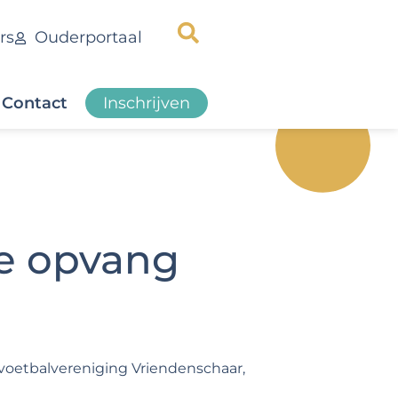
rs
Ouderportaal
Contact
Inschrijven
e opvang
 voetbalvereniging Vriendenschaar,